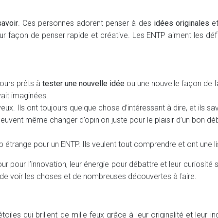
savoir
. Ces personnes adorent penser à des
idées originales
et
ur façon de penser rapide et créative. Les ENTP aiment les défis 
ours prêts à
tester une nouvelle idée
ou une nouvelle façon de fa
ait imaginées.
eux. Ils ont toujours quelque chose d’intéressant à dire, et ils
euvent même changer d’opinion juste pour le plaisir d’un bon déb
p étrange pour un ENTP. Ils veulent tout comprendre et ont une li
ur pour l’innovation, leur énergie pour débattre et leur curiosit
on de voir les choses et de nombreuses découvertes à faire.
les qui brillent de mille feux grâce à leur originalité et leur