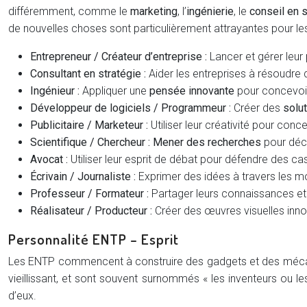
différemment, comme le
marketing
, l’
ingénierie
, le
conseil en s
de nouvelles choses sont particulièrement attrayantes pour le
Entrepreneur / Créateur d’entreprise :
Lancer et gérer leur 
Consultant en stratégie :
Aider les entreprises à résoudr
Ingénieur :
Appliquer une
pensée innovante
pour concevoir
Développeur de logiciels / Programmeur :
Créer des
solu
Publicitaire / Marketeur :
Utiliser leur créativité pour con
Scientifique / Chercheur :
Mener des recherches
pour déco
Avocat :
Utiliser leur esprit de débat pour défendre des c
Écrivain / Journaliste :
Exprimer des idées à travers les mo
Professeur / Formateur :
Partager leurs connaissances et in
Réalisateur / Producteur :
Créer des œuvres visuelles inno
Personnalité ENTP – Esprit
Les ENTP commencent à construire des gadgets et des mécanisme
vieillissant, et sont souvent surnommés « les inventeurs ou les
d’eux.