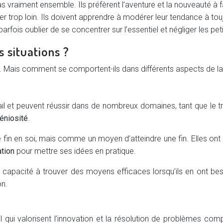
as vraiment ensemble. Ils préfèrent l’aventure et la nouveauté à
ler trop loin. Ils doivent apprendre à modérer leur tendance à to
rfois oublier de se concentrer sur l’essentiel et négliger les peti
 situations ?
fi. Mais comment se comportent-ils dans différents aspects de l
vail et peuvent réussir dans de nombreux domaines, tant que le tr
éniosité
.
n en soi, mais comme un moyen d’atteindre une fin. Elles ont plu
tion
pour mettre ses idées en pratique.
apacité à trouver des moyens efficaces lorsqu’ils en ont besoin. 
on.
ui valorisent l’innovation et la résolution de problèmes comp