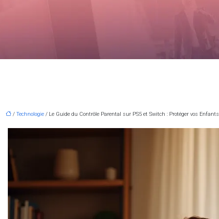
/
Technologie
/ Le Guide du Contrôle Parental sur PS5 et Switch : Protéger vos Enfants