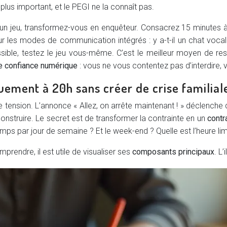
 plus important, et le PEGI ne la connaît pas.
ser un jeu, transformez-vous en enquêteur. Consacrez 15 minutes
ur les modes de communication intégrés : y a-t-il un chat voca
possible, testez le jeu vous-même. C’est le meilleur moyen de res
e confiance numérique
: vous ne vous contentez pas d’interdire
ment à 20h sans créer de crise familial
e tension. L’annonce « Allez, on arrête maintenant ! » déclench
construire. Le secret est de transformer la contrainte en un
contra
ps par jour de semaine ? Et le week-end ? Quelle est l’heure limit
rendre, il est utile de visualiser ses
composants principaux
. L