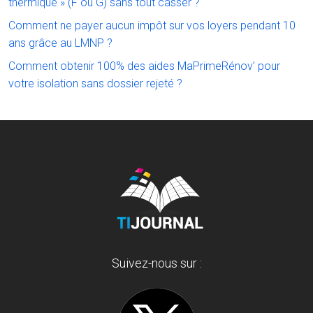
thermique » (F ou G) sans tout casser ?
Comment ne payer aucun impôt sur vos loyers pendant 10
ans grâce au LMNP ?
Comment obtenir 100% des aides MaPrimeRénov’ pour
votre isolation sans dossier rejeté ?
Suivez-nous sur :