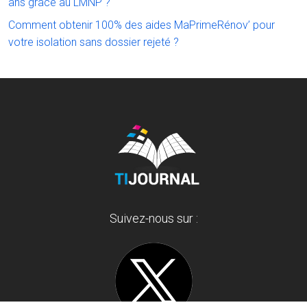
ans grâce au LMNP ?
Comment obtenir 100% des aides MaPrimeRénov’ pour
votre isolation sans dossier rejeté ?
Suivez-nous sur :