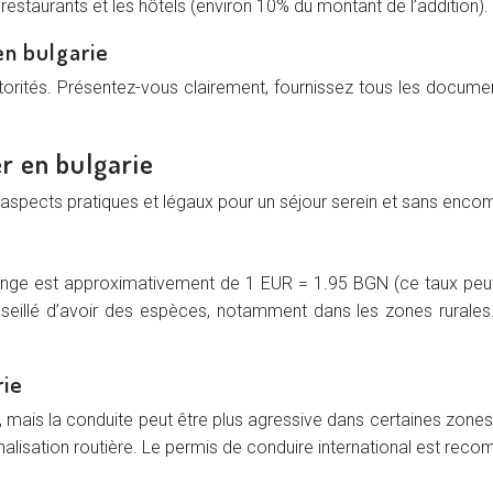
restaurants et les hôtels (environ 10% du montant de l’addition).
en bulgarie
torités. Présentez-vous clairement, fournissez tous les docume
r en bulgarie
s aspects pratiques et légaux pour un séjour serein et sans enco
ange est approximativement de 1 EUR = 1.95 BGN (ce taux peut v
seillé d’avoir des espèces, notamment dans les zones rurales.
rie
, mais la conduite peut être plus agressive dans certaines zones.
nalisation routière. Le permis de conduire international est rec