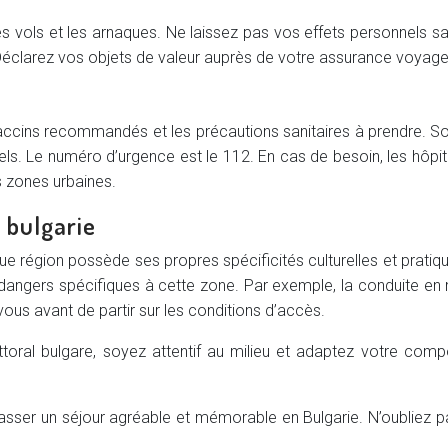
vols et les arnaques. Ne laissez pas vos effets personnels sans
 Déclarez vos objets de valeur auprès de votre assurance voyage
vaccins recommandés et les précautions sanitaires à prendre. S
s. Le numéro d’urgence est le 112. En cas de besoin, les hôpit
 zones urbaines.
e bulgarie
ue région possède ses propres spécificités culturelles et pratiq
s dangers spécifiques à cette zone. Par exemple, la conduite en
vous avant de partir sur les conditions d’accès.
littoral bulgare, soyez attentif au milieu et adaptez votre co
ser un séjour agréable et mémorable en Bulgarie. N’oubliez pas 