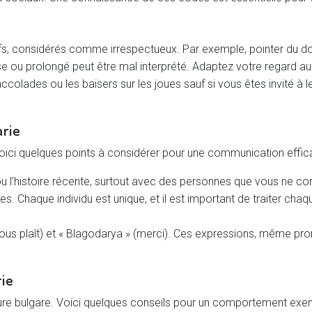
ifs, considérés comme irrespectueux. Par exemple, pointer du do
se ou prolongé peut être mal interprété. Adaptez votre regard au 
accolades ou les baisers sur les joues sauf si vous êtes invité à
arie
oici quelques points à considérer pour une communication effic
n ou l’histoire récente, surtout avec des personnes que vous ne c
ares. Chaque individu est unique, et il est important de traiter 
 vous plaît) et « Blagodarya » (merci). Ces expressions, même p
rie
lture bulgare. Voici quelques conseils pour un comportement exe