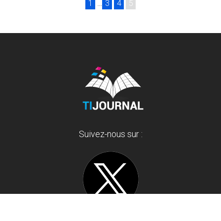
1
…
3
4
5
Suivez-nous sur :
Ne ratez pas l’actualité insolite ainsi que les derniers buzz sur