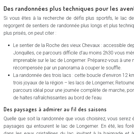
Des randonnées plus techniques pour les aven
Si vous êtes à la recherche de défis plus sportifs, le lac 
regorgent de sentiers de randonnée plus longs et plus techniqu
plus prisés, on peut citer :
Le sentier de la Roche des vieux Chevaux : accessible de
Jonquilles, ce parcours difficile d’au moins 2h30 vous mè
imprenable sur le lac de Longemer. Préparez-vous à une
récompensée par un panorama à couper le souffle.
La randonnée des trois lacs : cette boucle d’environ 12 k
trois joyaux de la région – les lacs de Longemer, Retour
parcours idéal pour une journée complète de marche, po
de haltes rafraîchissantes au bord de l’eau.
Des paysages à admirer au fil des saisons
Quelle que soit la randonnée que vous choisirez, vous serez 
paysages qui entourent le lac de Longemer. En été, les forê
dans les eaux cristallines du lac, invitant à la baignade e