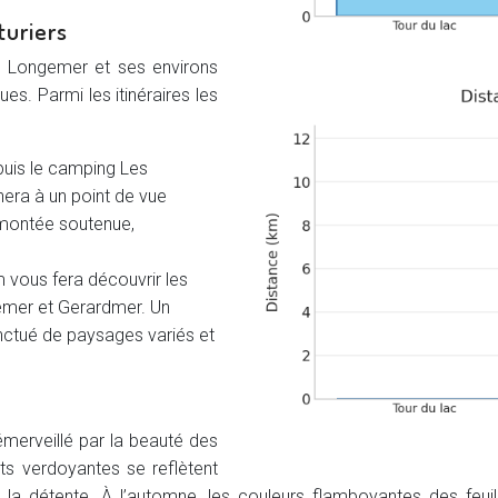
turiers
de Longemer et ses environs
es. Parmi les itinéraires les
puis le camping Les
nera à un point de vue
 montée soutenue,
m vous fera découvrir les
nemer et Gerardmer. Un
nctué de paysages variés et
émerveillé par la beauté des
ts verdoyantes se reflètent
t à la détente. À l’automne, les couleurs flamboyantes des fe