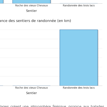
uillages créent une atmosphère féérique, propice aux balades