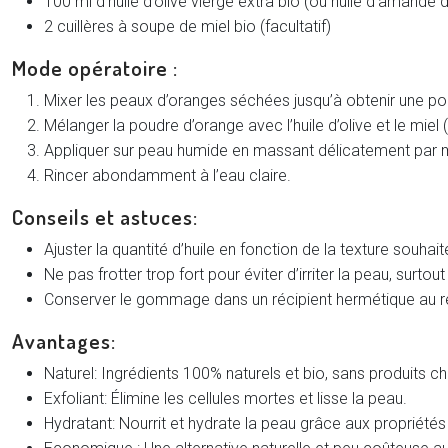
100 ml d’huile d’olive vierge extra bio (ou huile d’amande 
2 cuillères à soupe de miel bio (facultatif)
Mode opératoire :
Mixer les peaux d’oranges séchées jusqu’à obtenir une po
Mélanger la poudre d’orange avec l’huile d’olive et le miel (f
Appliquer sur peau humide en massant délicatement par 
Rincer abondamment à l’eau claire.
Conseils et astuces:
Ajuster la quantité d’huile en fonction de la texture souh
Ne pas frotter trop fort pour éviter d’irriter la peau, surtou
Conserver le gommage dans un récipient hermétique au r
Avantages:
Naturel: Ingrédients 100% naturels et bio, sans produits c
Exfoliant: Élimine les cellules mortes et lisse la peau.
Hydratant: Nourrit et hydrate la peau grâce aux propriétés d