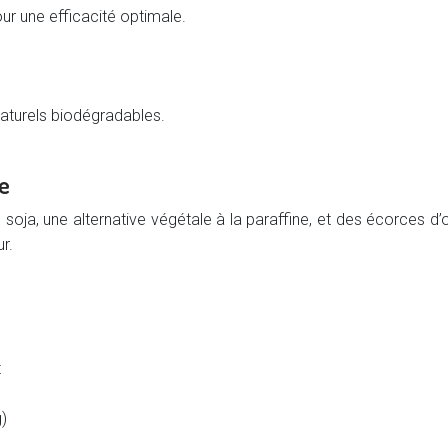
r une efficacité optimale.
 naturels biodégradables.
e
soja, une alternative végétale à la paraffine, et des écorces d’
r.
t
)