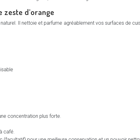
e zeste d’orange
 naturel. Il nettoie et parfume agréablement vos surfaces de cui
lisable
une concentration plus forte.
 à café.
anc (facultatif) pour une meilleure conservation et un pouvoir nett