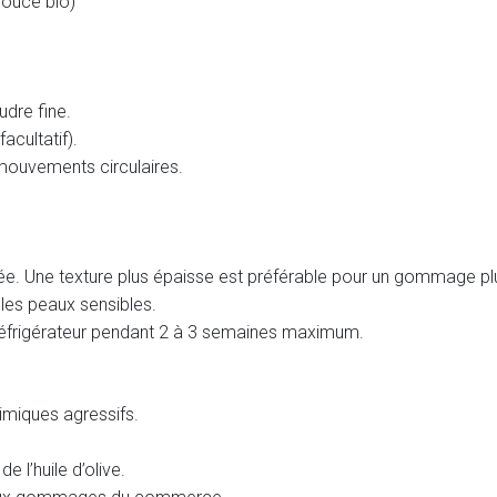
douce bio)
udre fine.
acultatif).
mouvements circulaires.
aitée. Une texture plus épaisse est préférable pour un gommage plu
t les peaux sensibles.
éfrigérateur pendant 2 à 3 semaines maximum.
himiques agressifs.
e l’huile d’olive.